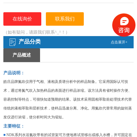
在线询价
联系我们
（如有疑问，请跟我们联系^_^！）
产品分类
点击展开+
产品概述
产品说明：
皓庄品牌
氮吹仪用于气相、液相及质谱分析中的样品制备。它采用国际认可技
术，通过将氮气吹入加热样品的表面进行样品浓缩。该方法具有省时操作方便、
容易控制等特点，可很快知道预期的结果。该技术采用固相萃取前处理技术代替
传统的液相萃取和层析技术，使样品迅速分离、净化。用氮吹代替常用的旋转蒸
发仪进行浓缩，使分析时间大为缩短。
主要特征
：
■
NDK系列水浴氮吹带有的试管架可方便地将试管移出或移入水槽，并可固定在