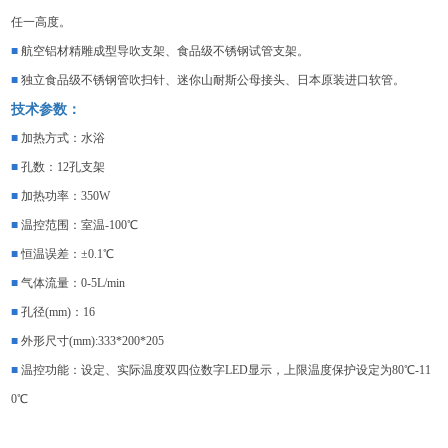
任一高度。
■
航空铝材精雕成型导吹支架、食品级不锈钢试管支架。
■
独立食品级不锈钢管吹扫针、迷你山耐斯公母接头、日本原装进口软管。
技术参数：
■
加热方式：水浴
■
孔数：
12孔支架
■
加热功率：
350W
■
温控范围：室温
-100℃
■
恒温误差：
±0.1℃
■
气体流量：
0-5L/min
■
孔径
(mm)：16
■
外形尺寸
(mm):333*200*205
■
温控功能：设定、实际温度双四位数字
LED显示，上限温度保护设定为80℃-11
0℃